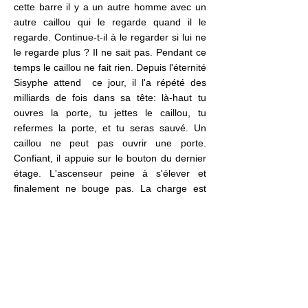
cette barre il y a un autre homme avec un
autre caillou qui le regarde quand il le
regarde. Continue-t-il à le regarder si lui ne
le regarde plus ? Il ne sait pas. Pendant ce
temps le caillou ne fait rien. Depuis l'éternité
Sisyphe attend ce jour, il l'a répété des
milliards de fois dans sa tête: là-haut tu
ouvres la porte, tu jettes le caillou, tu
refermes la porte, et tu seras sauvé. Un
caillou ne peut pas ouvrir une porte.
Confiant, il appuie sur le bouton du dernier
étage. L'ascenseur peine à s'élever et
finalement ne bouge pas. La charge est
trop lourde. Sisyphe pour la première fois
craque : « j'en ai marre de toi, depuis le
temps que je m'use à te faire monter là-
haut et toi tu ne fais pas beaucoup d'efforts,
c'est fini entre nous, je te laisse, je monte
sans toi, puisque de toute façon j'ai
compris, tu ne veux pas y aller là-haut !